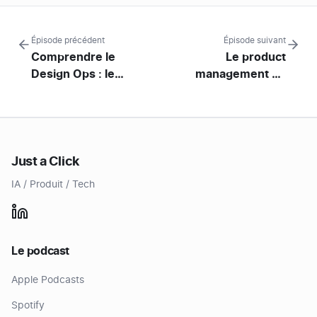
Épisode précédent
Épisode suivant
Comprendre le
Le product
Design Ops : le
management en
design au service des
startup early stage :
designers, Damien
sales-led growth VS
Boyer
product-led growth,
Hélène Lucien
Just a Click
IA / Produit / Tech
Le podcast
Apple Podcasts
Spotify