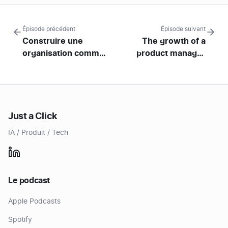
Épisode précédent
Épisode suivant
Construire une
The growth of a
organisation comme
product manager
un produit, Marion
from seed to series A
Lecerf et Nicolas
and B, Rohini
Poitelon
Anandamurugan
Just a Click
IA / Produit / Tech
Le podcast
Apple Podcasts
Spotify